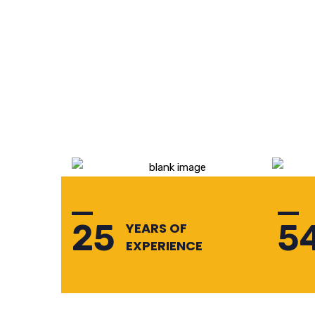
25
5
YEARS OF
EXPERIENCE